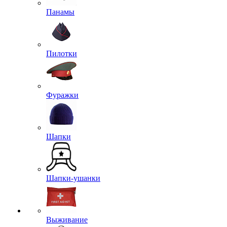
Панамы
Пилотки
Фуражки
Шапки
Шапки-ушанки
Выживание