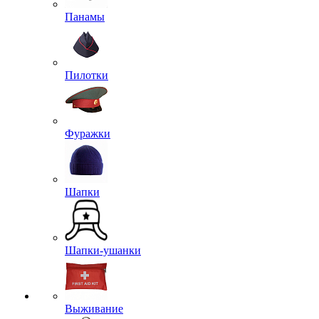
Панамы
Пилотки
Фуражки
Шапки
Шапки-ушанки
Выживание