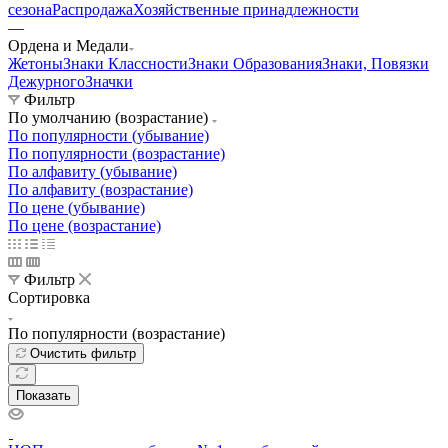
Каталог
—
Нагрудные знаки
Товары для СВО
Министерство
Обороны
Росгвардия
МЧС
МВД
ФСБ
Одежда
Обувь
Головные
уборы
Снаряжение
Фурнитура
Подарки
Хиты
сезона
Распродажа
Хозяйственные принадлежности
—
Ордена и Медали
Жетоны
Знаки Классности
Знаки Образования
Знаки, Повязки
Дежурного
Значки
Фильтр
По умолчанию (возрастание)
По популярности (убывание)
По популярности (возрастание)
По алфавиту (убывание)
По алфавиту (возрастание)
По цене (убывание)
По цене (возрастание)
Фильтр
Сортировка
По популярности (возрастание)