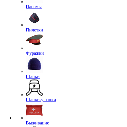
Панамы
Пилотки
Фуражки
Шапки
Шапки-ушанки
Выживание