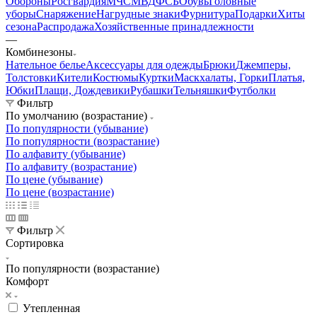
Обороны
Росгвардия
МЧС
МВД
ФСБ
Обувь
Головные
уборы
Снаряжение
Нагрудные знаки
Фурнитура
Подарки
Хиты
сезона
Распродажа
Хозяйственные принадлежности
—
Комбинезоны
Нательное белье
Аксессуары для одежды
Брюки
Джемперы,
Толстовки
Кители
Костюмы
Куртки
Маскхалаты, Горки
Платья,
Юбки
Плащи, Дождевики
Рубашки
Тельняшки
Футболки
Фильтр
По умолчанию (возрастание)
По популярности (убывание)
По популярности (возрастание)
По алфавиту (убывание)
По алфавиту (возрастание)
По цене (убывание)
По цене (возрастание)
Фильтр
Сортировка
По популярности (возрастание)
Комфорт
Утепленная