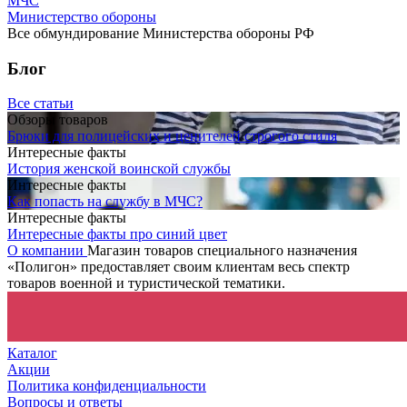
МЧС
Министерство обороны
Все обмундирование Министерства обороны РФ
Блог
Все статьи
Обзоры товаров
Брюки для полицейских и ценителей строгого стиля
Интересные факты
История женской воинской службы
Интересные факты
Как попасть на службу в МЧС?
Интересные факты
Интересные факты про синий цвет
О компании
Магазин товаров специального назначения
«Полигон» предоставляет своим клиентам весь спектр
товаров военной и туристической тематики.
Каталог
Акции
Политика конфиденциальности
Вопросы и ответы