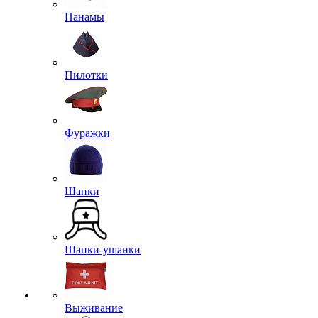
Панамы
Пилотки
Фуражки
Шапки
Шапки-ушанки
Выживание