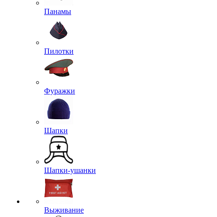
Панамы
Пилотки
Фуражки
Шапки
Шапки-ушанки
Выживание