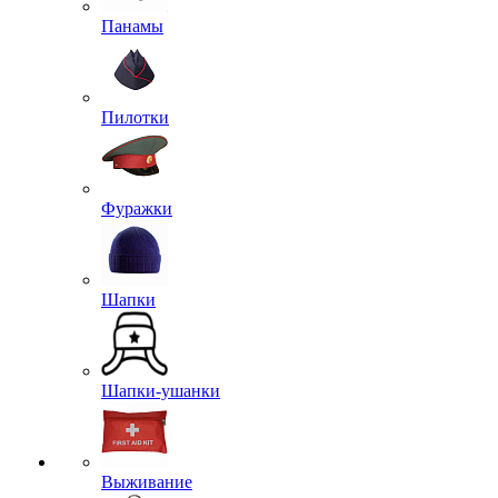
Панамы
Пилотки
Фуражки
Шапки
Шапки-ушанки
Выживание