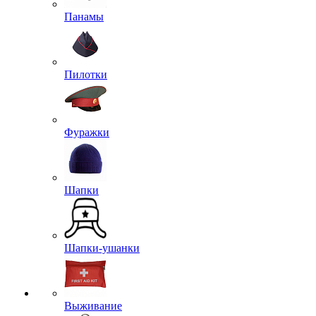
Панамы
Пилотки
Фуражки
Шапки
Шапки-ушанки
Выживание