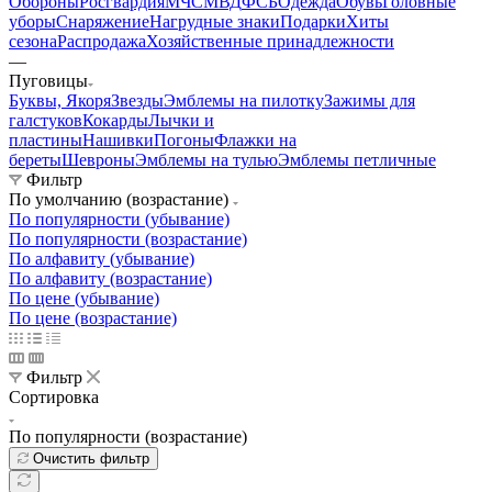
Обороны
Росгвардия
МЧС
МВД
ФСБ
Одежда
Обувь
Головные
уборы
Снаряжение
Нагрудные знаки
Подарки
Хиты
сезона
Распродажа
Хозяйственные принадлежности
—
Пуговицы
Буквы, Якоря
Звезды
Эмблемы на пилотку
Зажимы для
галстуков
Кокарды
Лычки и
пластины
Нашивки
Погоны
Флажки на
береты
Шевроны
Эмблемы на тулью
Эмблемы петличные
Фильтр
По умолчанию (возрастание)
По популярности (убывание)
По популярности (возрастание)
По алфавиту (убывание)
По алфавиту (возрастание)
По цене (убывание)
По цене (возрастание)
Фильтр
Сортировка
По популярности (возрастание)
Очистить фильтр