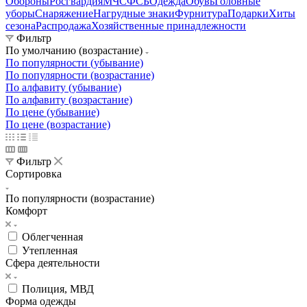
Обороны
Росгвардия
МЧС
ФСБ
Одежда
Обувь
Головные
уборы
Снаряжение
Нагрудные знаки
Фурнитура
Подарки
Хиты
сезона
Распродажа
Хозяйственные принадлежности
Фильтр
По умолчанию (возрастание)
По популярности (убывание)
По популярности (возрастание)
По алфавиту (убывание)
По алфавиту (возрастание)
По цене (убывание)
По цене (возрастание)
Фильтр
Сортировка
По популярности (возрастание)
Комфорт
Облегченная
Утепленная
Сфера деятельности
Полиция, МВД
Форма одежды