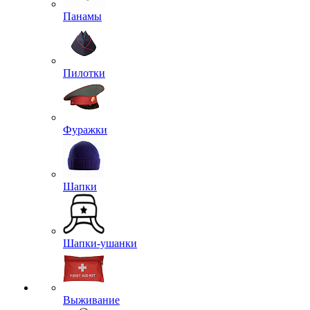
Панамы
Пилотки
Фуражки
Шапки
Шапки-ушанки
Выживание