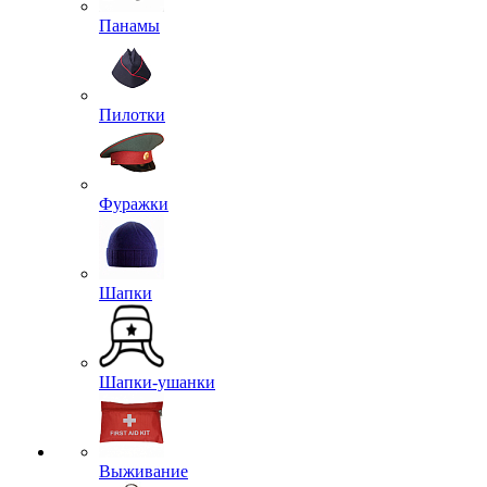
Панамы
Пилотки
Фуражки
Шапки
Шапки-ушанки
Выживание