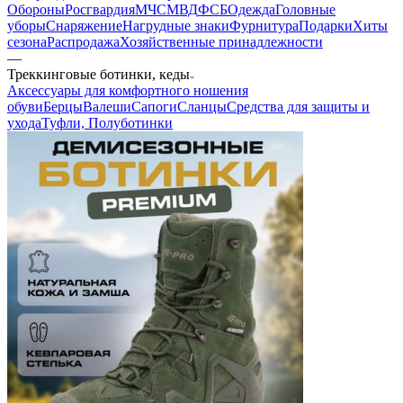
Обороны
Росгвардия
МЧС
МВД
ФСБ
Одежда
Головные
уборы
Снаряжение
Нагрудные знаки
Фурнитура
Подарки
Хиты
сезона
Распродажа
Хозяйственные принадлежности
—
Треккинговые ботинки, кеды
Аксессуары для комфортного ношения
обуви
Берцы
Валеши
Сапоги
Сланцы
Средства для защиты и
ухода
Туфли, Полуботинки