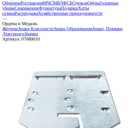
Обороны
Росгвардия
МЧС
МВД
ФСБ
Одежда
Обувь
Головные
уборы
Снаряжение
Фурнитура
Подарки
Хиты
сезона
Распродажа
Хозяйственные принадлежности
—
Ордена и Медали
Жетоны
Знаки Классности
Знаки Образования
Знаки, Повязки
Дежурного
Значки
Артикул:
07080010