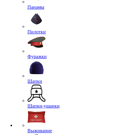
Панамы
Пилотки
Фуражки
Шапки
Шапки-ушанки
Выживание