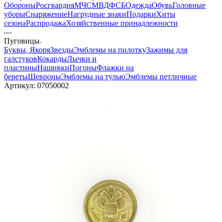
Обороны
Росгвардия
МЧС
МВД
ФСБ
Одежда
Обувь
Головные
уборы
Снаряжение
Нагрудные знаки
Подарки
Хиты
сезона
Распродажа
Хозяйственные принадлежности
—
Пуговицы
Буквы, Якоря
Звезды
Эмблемы на пилотку
Зажимы для
галстуков
Кокарды
Лычки и
пластины
Нашивки
Погоны
Флажки на
береты
Шевроны
Эмблемы на тулью
Эмблемы петличные
Артикул:
07050002