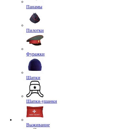
Панамы
Пилотки
Фуражки
Шапки
Шапки-ушанки
Выживание