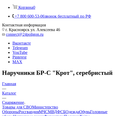
Корзина
0
+7 800 600-53-06
звонок бесплатный по РФ
Контактная информация
г. Красноярск ул. Алексеева 46
connect@24poligon.ru
Вконтакте
Telegram
YouTube
Pinterest
MAX
Наручники БР-С "Крот", серебристый
Главная
—
Каталог
—
Снаряжение
Товары для СВО
Министерство
Обороны
Росгвардия
МЧС
МВД
ФСБ
Одежда
Обувь
Головные