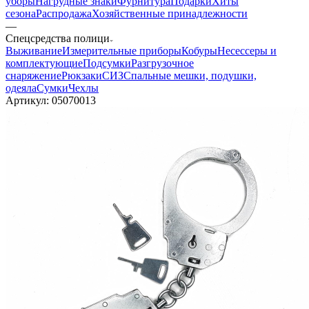
уборы
Нагрудные знаки
Фурнитура
Подарки
Хиты
сезона
Распродажа
Хозяйственные принадлежности
—
Спецсредства полици
Выживание
Измерительные приборы
Кобуры
Несессеры и
комплектующие
Подсумки
Разгрузочное
снаряжение
Рюкзаки
СИЗ
Спальные мешки, подушки,
одеяла
Сумки
Чехлы
Артикул:
05070013