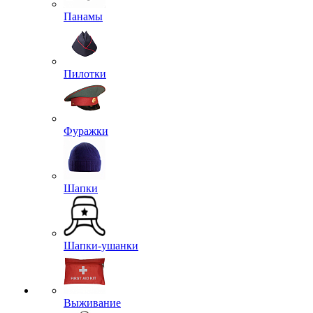
Панамы
Пилотки
Фуражки
Шапки
Шапки-ушанки
Выживание