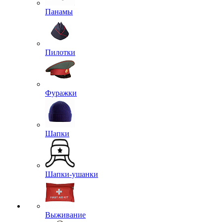
Панамы
Пилотки
Фуражки
Шапки
Шапки-ушанки
Выживание