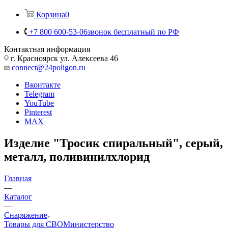
Корзина
0
+7 800 600-53-06
звонок бесплатный по РФ
Контактная информация
г. Красноярск ул. Алексеева 46
connect@24poligon.ru
Вконтакте
Telegram
YouTube
Pinterest
MAX
Изделие "Тросик спиральный", серый,
металл, поливинилхлорид
Главная
—
Каталог
—
Снаряжение
Товары для СВО
Министерство