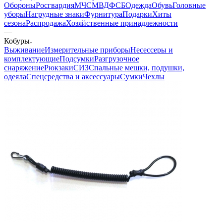
Обороны
Росгвардия
МЧС
МВД
ФСБ
Одежда
Обувь
Головные
уборы
Нагрудные знаки
Фурнитура
Подарки
Хиты
сезона
Распродажа
Хозяйственные принадлежности
—
Кобуры
Выживание
Измерительные приборы
Несессеры и
комплектующие
Подсумки
Разгрузочное
снаряжение
Рюкзаки
СИЗ
Спальные мешки, подушки,
одеяла
Спецсредства и аксессуары
Сумки
Чехлы