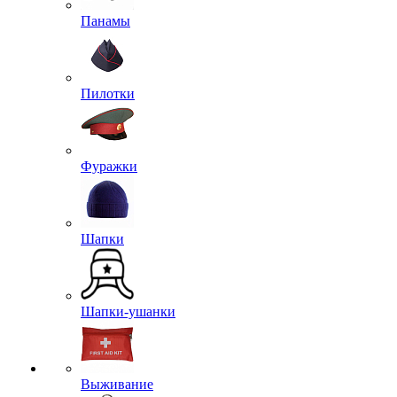
Панамы
Пилотки
Фуражки
Шапки
Шапки-ушанки
Выживание