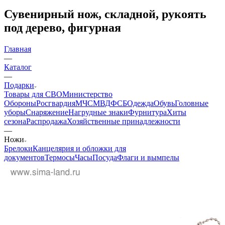
Вконтакте
Telegram
YouTube
Pinterest
MAX
Сувенирный нож, складной, рукоять
под дерево, фигурная
Главная
—
Каталог
—
Подарки
Товары для СВО
Министерство
Обороны
Росгвардия
МЧС
МВД
ФСБ
Одежда
Обувь
Головные
уборы
Снаряжение
Нагрудные знаки
Фурнитура
Хиты
сезона
Распродажа
Хозяйственные принадлежности
—
Ножи
Брелоки
Канцелярия и обложки для
документов
Термосы
Часы
Посуда
Флаги и вымпелы