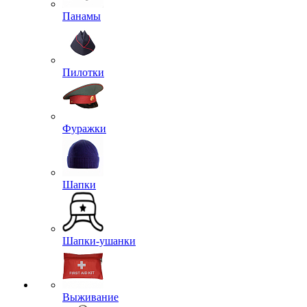
Панамы
Пилотки
Фуражки
Шапки
Шапки-ушанки
Выживание