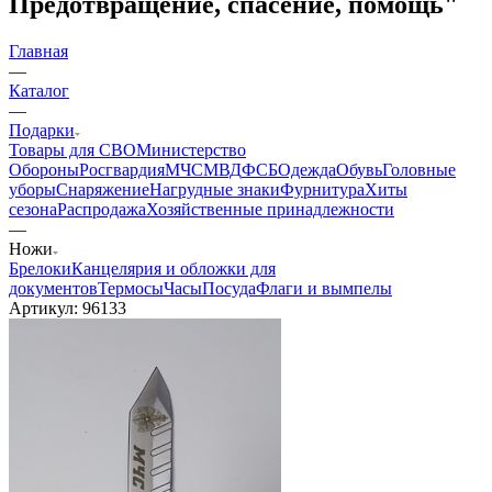
YouTube
Pinterest
MAX
Складной тактический нож "МЧС -
Предотвращение, спасение, помощь"
Главная
—
Каталог
—
Подарки
Товары для СВО
Министерство
Обороны
Росгвардия
МЧС
МВД
ФСБ
Одежда
Обувь
Головные
уборы
Снаряжение
Нагрудные знаки
Фурнитура
Хиты
сезона
Распродажа
Хозяйственные принадлежности
—
Ножи
Брелоки
Канцелярия и обложки для
документов
Термосы
Часы
Посуда
Флаги и вымпелы
Артикул:
96133