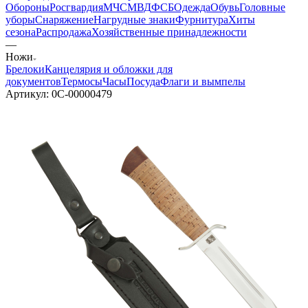
Обороны
Росгвардия
МЧС
МВД
ФСБ
Одежда
Обувь
Головные
уборы
Снаряжение
Нагрудные знаки
Фурнитура
Хиты
сезона
Распродажа
Хозяйственные принадлежности
—
Ножи
Брелоки
Канцелярия и обложки для
документов
Термосы
Часы
Посуда
Флаги и вымпелы
Артикул:
0С-00000479