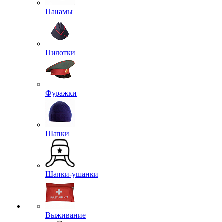
Панамы
Пилотки
Фуражки
Шапки
Шапки-ушанки
Выживание