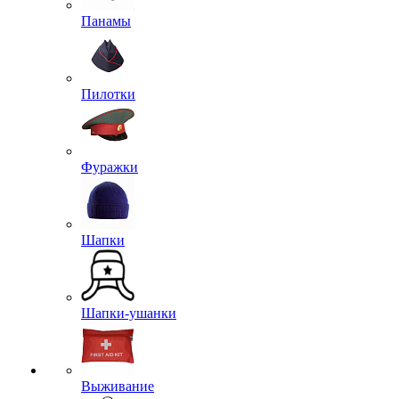
Панамы
Пилотки
Фуражки
Шапки
Шапки-ушанки
Выживание