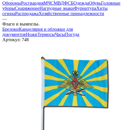
Обороны
Росгвардия
МЧС
МВД
ФСБ
Одежда
Обувь
Головные
уборы
Снаряжение
Нагрудные знаки
Фурнитура
Хиты
сезона
Распродажа
Хозяйственные принадлежности
—
Флаги и вымпелы
Брелоки
Канцелярия и обложки для
документов
Ножи
Термосы
Часы
Посуда
Артикул:
748