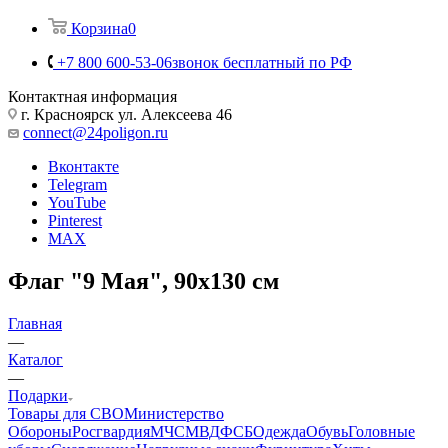
Корзина
0
+7 800 600-53-06
звонок бесплатный по РФ
Контактная информация
г. Красноярск ул. Алексеева 46
connect@24poligon.ru
Вконтакте
Telegram
YouTube
Pinterest
MAX
Флаг "9 Мая", 90х130 см
Главная
—
Каталог
—
Подарки
Товары для СВО
Министерство
Обороны
Росгвардия
МЧС
МВД
ФСБ
Одежда
Обувь
Головные