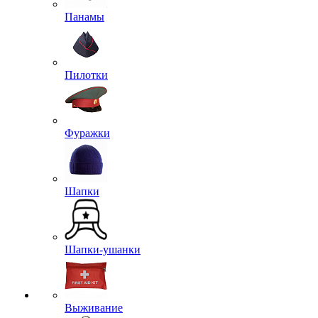
Панамы
Пилотки
Фуражки
Шапки
Шапки-ушанки
Выживание