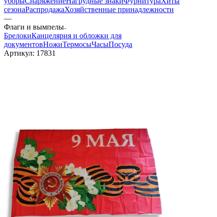
уборы
Снаряжение
Нагрудные знаки
Фурнитура
Хиты
сезона
Распродажа
Хозяйственные принадлежности
—
Флаги и вымпелы
Брелоки
Канцелярия и обложки для
документов
Ножи
Термосы
Часы
Посуда
Артикул:
17831