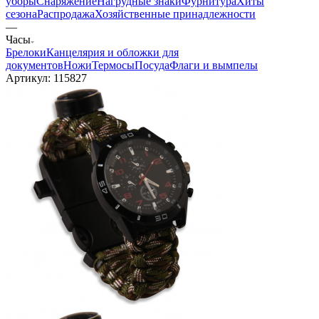
уборы
Снаряжение
Нагрудные знаки
Фурнитура
Хиты
сезона
Распродажа
Хозяйственные принадлежности
—
Часы
Брелоки
Канцелярия и обложки для
документов
Ножи
Термосы
Посуда
Флаги и вымпелы
Артикул:
115827