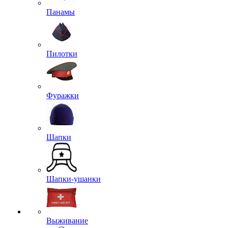
Панамы
Пилотки
Фуражки
Шапки
Шапки-ушанки
Выживание