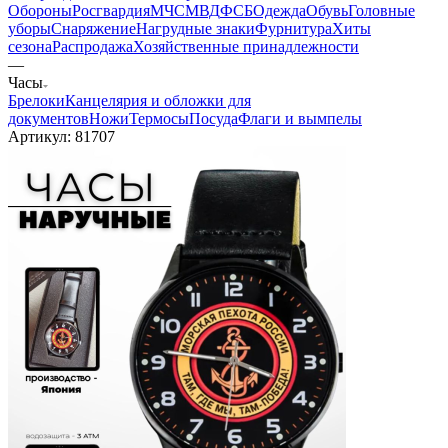
Обороны
Росгвардия
МЧС
МВД
ФСБ
Одежда
Обувь
Головные
уборы
Снаряжение
Нагрудные знаки
Фурнитура
Хиты
сезона
Распродажа
Хозяйственные принадлежности
—
Часы
Брелоки
Канцелярия и обложки для
документов
Ножи
Термосы
Посуда
Флаги и вымпелы
Артикул:
81707