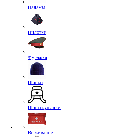
Панамы
Пилотки
Фуражки
Шапки
Шапки-ушанки
Выживание