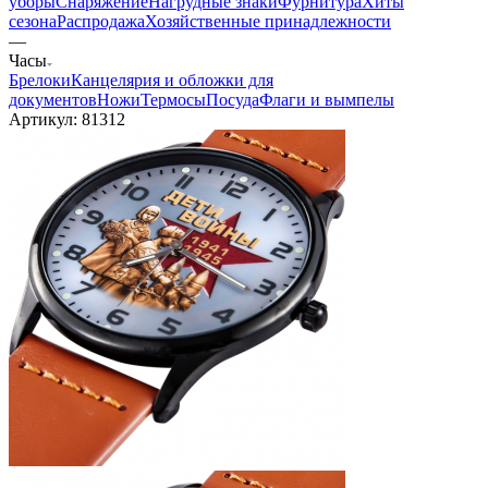
уборы
Снаряжение
Нагрудные знаки
Фурнитура
Хиты
сезона
Распродажа
Хозяйственные принадлежности
—
Часы
Брелоки
Канцелярия и обложки для
документов
Ножи
Термосы
Посуда
Флаги и вымпелы
Артикул:
81312