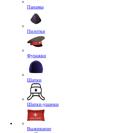
Панамы
Пилотки
Фуражки
Шапки
Шапки-ушанки
Выживание