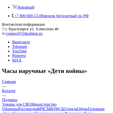
Корзина
0
+7 800 600-53-06
звонок бесплатный по РФ
Контактная информация
г. Красноярск ул. Алексеева 46
connect@24poligon.ru
Вконтакте
Telegram
YouTube
Pinterest
MAX
Часы наручные «Дети войны»
Главная
—
Каталог
—
Подарки
Товары для СВО
Министерство
Обороны
Росгвардия
МЧС
МВД
ФСБ
Одежда
Обувь
Головные