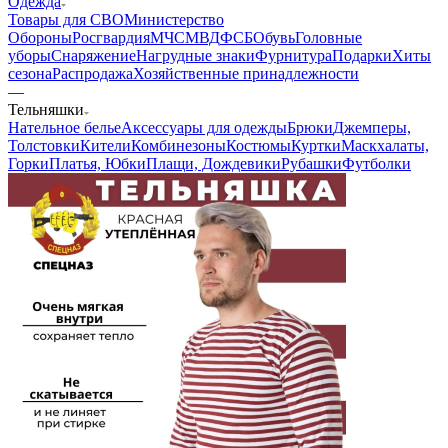
Одежда
Товары для СВО
Министерство
Обороны
Росгвардия
МЧС
МВД
ФСБ
Обувь
Головные
уборы
Снаряжение
Нагрудные знаки
Фурнитура
Подарки
Хиты
сезона
Распродажа
Хозяйственные принадлежности
—
Тельняшки
Нательное белье
Аксессуары для одежды
Брюки
Джемперы,
Толстовки
Кители
Комбинезоны
Костюмы
Куртки
Маскхалаты,
Горки
Платья, Юбки
Плащи, Дождевики
Рубашки
Футболки