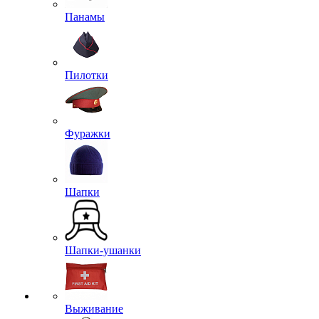
Панамы
Пилотки
Фуражки
Шапки
Шапки-ушанки
Выживание