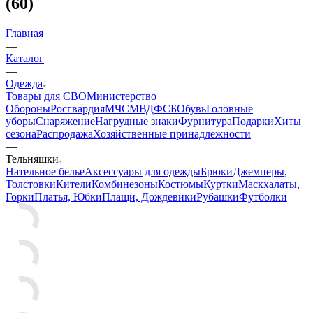
облегченный) Морская пехота, черный
(60)
Главная
—
Каталог
—
Одежда
Товары для СВО
Министерство
Обороны
Росгвардия
МЧС
МВД
ФСБ
Обувь
Головные
уборы
Снаряжение
Нагрудные знаки
Фурнитура
Подарки
Хиты
сезона
Распродажа
Хозяйственные принадлежности
—
Тельняшки
Нательное белье
Аксессуары для одежды
Брюки
Джемперы,
Толстовки
Кители
Комбинезоны
Костюмы
Куртки
Маскхалаты,
Горки
Платья, Юбки
Плащи, Дождевики
Рубашки
Футболки