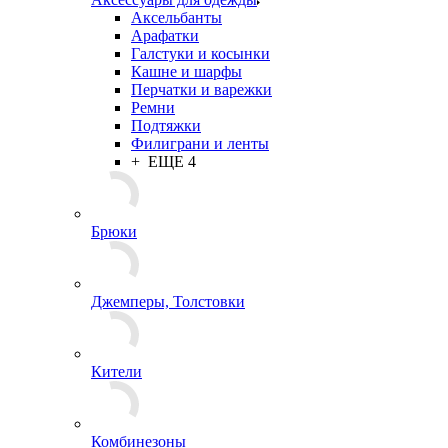
Аксессуары для одежды
Аксельбанты
Арафатки
Галстуки и косынки
Кашне и шарфы
Перчатки и варежки
Ремни
Подтяжки
Филиграни и ленты
+ ЕЩЕ 4
Брюки
Джемперы, Толстовки
Кители