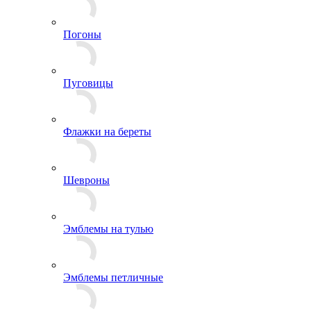
Нашивки
Погоны
Пуговицы
Флажки на береты
Шевроны
Эмблемы на тулью
Эмблемы петличные