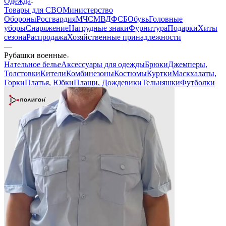
Одежда
Товары для СВО
Министерство
Обороны
Росгвардия
МЧС
МВД
ФСБ
Обувь
Головные
уборы
Снаряжение
Нагрудные знаки
Фурнитура
Подарки
Хиты
сезона
Распродажа
Хозяйственные принадлежности
—
Рубашки военные
Нательное белье
Аксессуары для одежды
Брюки
Джемперы,
Толстовки
Кители
Комбинезоны
Костюмы
Куртки
Маскхалаты,
Горки
Платья, Юбки
Плащи, Дождевики
Тельняшки
Футболки