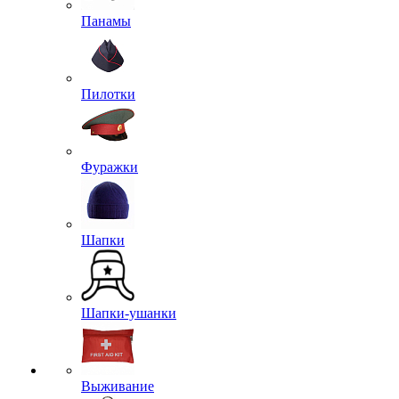
Панамы
Пилотки
Фуражки
Шапки
Шапки-ушанки
Выживание