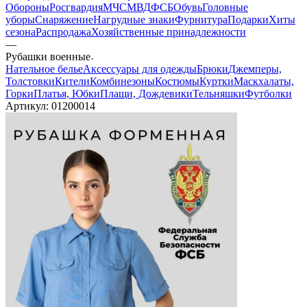
Обороны
Росгвардия
МЧС
МВД
ФСБ
Обувь
Головные
уборы
Снаряжение
Нагрудные знаки
Фурнитура
Подарки
Хиты
сезона
Распродажа
Хозяйственные принадлежности
—
Рубашки военные
Нательное белье
Аксессуары для одежды
Брюки
Джемперы,
Толстовки
Кители
Комбинезоны
Костюмы
Куртки
Маскхалаты,
Горки
Платья, Юбки
Плащи, Дождевики
Тельняшки
Футболки
Артикул:
01200014