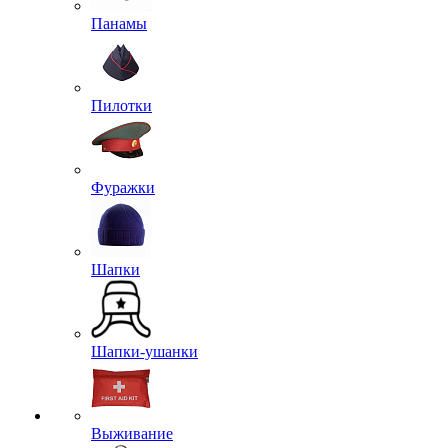
Панамы
Пилотки
Фуражки
Шапки
Шапки-ушанки
Выживание