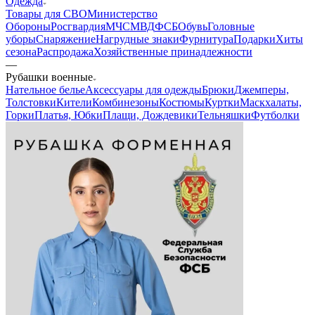
Одежда
Товары для СВО
Министерство
Обороны
Росгвардия
МЧС
МВД
ФСБ
Обувь
Головные
уборы
Снаряжение
Нагрудные знаки
Фурнитура
Подарки
Хиты
сезона
Распродажа
Хозяйственные принадлежности
—
Рубашки военные
Нательное белье
Аксессуары для одежды
Брюки
Джемперы,
Толстовки
Кители
Комбинезоны
Костюмы
Куртки
Маскхалаты,
Горки
Платья, Юбки
Плащи, Дождевики
Тельняшки
Футболки