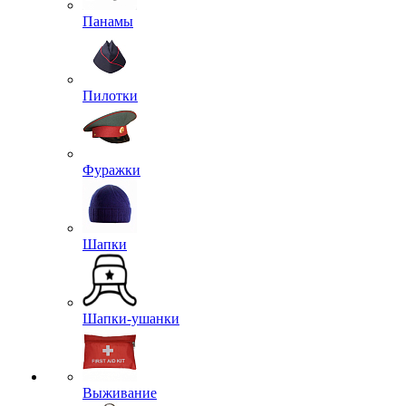
Панамы
Пилотки
Фуражки
Шапки
Шапки-ушанки
Выживание