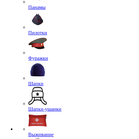
Панамы
Пилотки
Фуражки
Шапки
Шапки-ушанки
Выживание