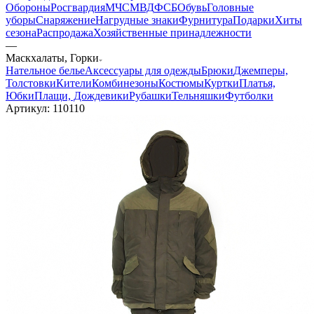
Обороны
Росгвардия
МЧС
МВД
ФСБ
Обувь
Головные
уборы
Снаряжение
Нагрудные знаки
Фурнитура
Подарки
Хиты
сезона
Распродажа
Хозяйственные принадлежности
—
Маскхалаты, Горки
Нательное белье
Аксессуары для одежды
Брюки
Джемперы,
Толстовки
Кители
Комбинезоны
Костюмы
Куртки
Платья,
Юбки
Плащи, Дождевики
Рубашки
Тельняшки
Футболки
Артикул:
110110