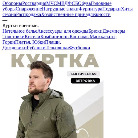
Обороны
Росгвардия
МЧС
МВД
ФСБ
Обувь
Головные
уборы
Снаряжение
Нагрудные знаки
Фурнитура
Подарки
Хиты
сезона
Распродажа
Хозяйственные принадлежности
—
Куртки военные
Нательное белье
Аксессуары для одежды
Брюки
Джемперы,
Толстовки
Кители
Комбинезоны
Костюмы
Маскхалаты,
Горки
Платья, Юбки
Плащи,
Дождевики
Рубашки
Тельняшки
Футболки