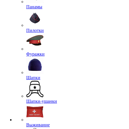
Панамы
Пилотки
Фуражки
Шапки
Шапки-ушанки
Выживание