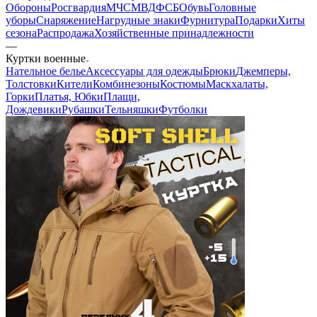
Обороны
Росгвардия
МЧС
МВД
ФСБ
Обувь
Головные
уборы
Снаряжение
Нагрудные знаки
Фурнитура
Подарки
Хиты
сезона
Распродажа
Хозяйственные принадлежности
—
Куртки военные
Нательное белье
Аксессуары для одежды
Брюки
Джемперы,
Толстовки
Кители
Комбинезоны
Костюмы
Маскхалаты,
Горки
Платья, Юбки
Плащи,
Дождевики
Рубашки
Тельняшки
Футболки