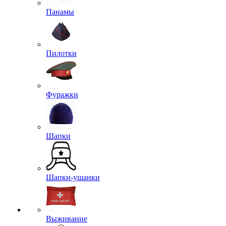
Панамы
Пилотки
Фуражки
Шапки
Шапки-ушанки
Выживание