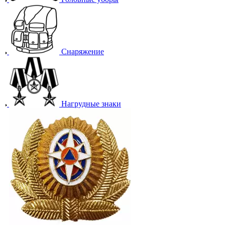
Снаряжение
Нагрудные знаки
Фурнитура