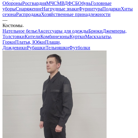
Обороны
Росгвардия
МЧС
МВД
ФСБ
Обувь
Головные
уборы
Снаряжение
Нагрудные знаки
Фурнитура
Подарки
Хиты
сезона
Распродажа
Хозяйственные принадлежности
—
Костюмы
Нательное белье
Аксессуары для одежды
Брюки
Джемперы,
Толстовки
Кители
Комбинезоны
Куртки
Маскхалаты,
Горки
Платья, Юбки
Плащи,
Дождевики
Рубашки
Тельняшки
Футболки