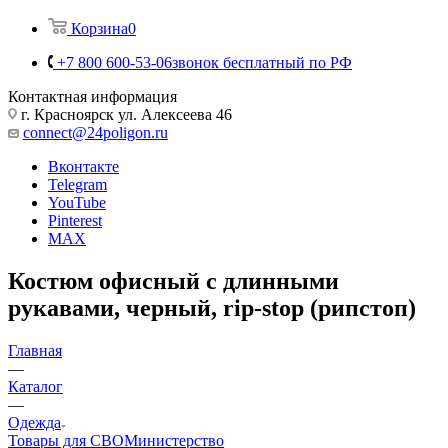
Корзина
0
+7 800 600-53-06
звонок бесплатный по РФ
Контактная информация
г. Красноярск ул. Алексеева 46
connect@24poligon.ru
Вконтакте
Telegram
YouTube
Pinterest
MAX
Костюм офисный с длинными
рукавами, черный, rip-stop (рипстоп)
Главная
—
Каталог
—
Одежда
Товары для СВО
Министерство