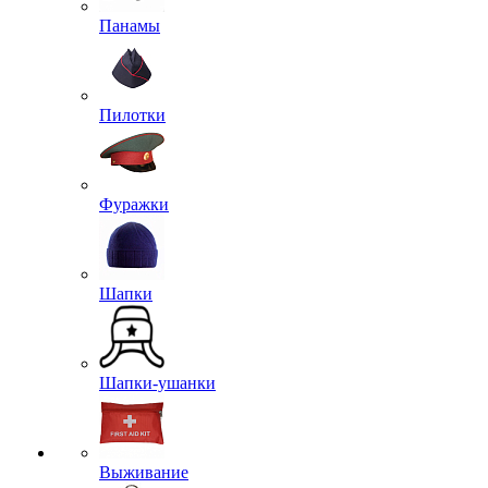
Панамы
Пилотки
Фуражки
Шапки
Шапки-ушанки
Выживание