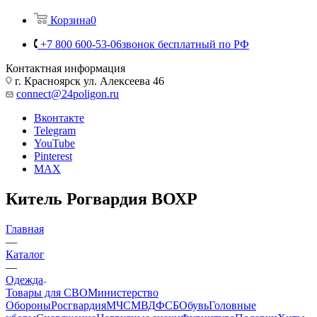
Корзина
0
+7 800 600-53-06
звонок бесплатный по РФ
Контактная информация
г. Красноярск ул. Алексеева 46
connect@24poligon.ru
Вконтакте
Telegram
YouTube
Pinterest
MAX
Китель Рогвардия ВОХР
Главная
—
Каталог
—
Одежда
Товары для СВО
Министерство
Обороны
Росгвардия
МЧС
МВД
ФСБ
Обувь
Головные