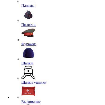
Панамы
Пилотки
Фуражки
Шапки
Шапки-ушанки
Выживание