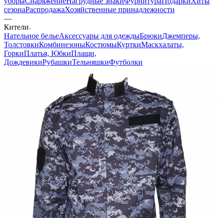
уборы
Снаряжение
Нагрудные знаки
Фурнитура
Подарки
Хиты
сезона
Распродажа
Хозяйственные принадлежности
—
Кители
Нательное белье
Аксессуары для одежды
Брюки
Джемперы,
Толстовки
Комбинезоны
Костюмы
Куртки
Маскхалаты,
Горки
Платья, Юбки
Плащи,
Дождевики
Рубашки
Тельняшки
Футболки