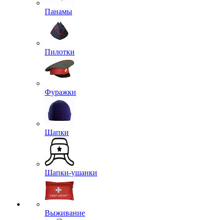
Панамы
Пилотки
Фуражки
Шапки
Шапки-ушанки
Выживание