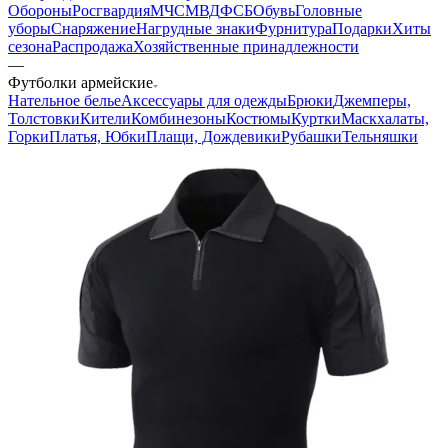
Обороны
Росгвардия
МЧС
МВД
ФСБ
Обувь
Головные
уборы
Снаряжение
Нагрудные знаки
Фурнитура
Подарки
Хиты
сезона
Распродажа
Хозяйственные принадлежности
—
Футболки армейские
Нательное белье
Аксессуары для одежды
Брюки
Джемперы,
Толстовки
Кители
Комбинезоны
Костюмы
Куртки
Маскхалаты,
Горки
Платья, Юбки
Плащи, Дождевики
Рубашки
Тельняшки