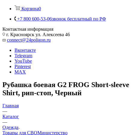
Корзина
0
+7 800 600-53-06
звонок бесплатный по РФ
Контактная информация
г. Красноярск ул. Алексеева 46
connect@24poligon.ru
Вконтакте
Telegram
YouTube
Pinterest
MAX
Рубашка боевая G2 FROG Short-sleeve
Shirt, рип-стоп, Черный
Главная
—
Каталог
—
Одежда
Товары для СВО
Министерство