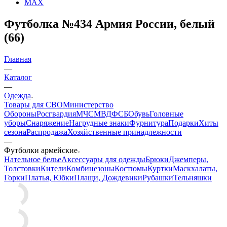
Вконтакте
Telegram
YouTube
Pinterest
MAX
Футболка №434 Армия России, белый
(66)
Главная
—
Каталог
—
Одежда
Товары для СВО
Министерство
Обороны
Росгвардия
МЧС
МВД
ФСБ
Обувь
Головные
уборы
Снаряжение
Нагрудные знаки
Фурнитура
Подарки
Хиты
сезона
Распродажа
Хозяйственные принадлежности
—
Футболки армейские
Нательное белье
Аксессуары для одежды
Брюки
Джемперы,
Толстовки
Кители
Комбинезоны
Костюмы
Куртки
Маскхалаты,
Горки
Платья, Юбки
Плащи, Дождевики
Рубашки
Тельняшки