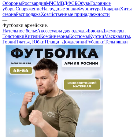
Обороны
Росгвардия
МЧС
МВД
ФСБ
Обувь
Головные
уборы
Снаряжение
Нагрудные знаки
Фурнитура
Подарки
Хиты
сезона
Распродажа
Хозяйственные принадлежности
—
Футболки армейские
Нательное белье
Аксессуары для одежды
Брюки
Джемперы,
Толстовки
Кители
Комбинезоны
Костюмы
Куртки
Маскхалаты,
Горки
Платья, Юбки
Плащи, Дождевики
Рубашки
Тельняшки