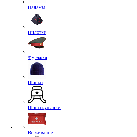
Панамы
Пилотки
Фуражки
Шапки
Шапки-ушанки
Выживание