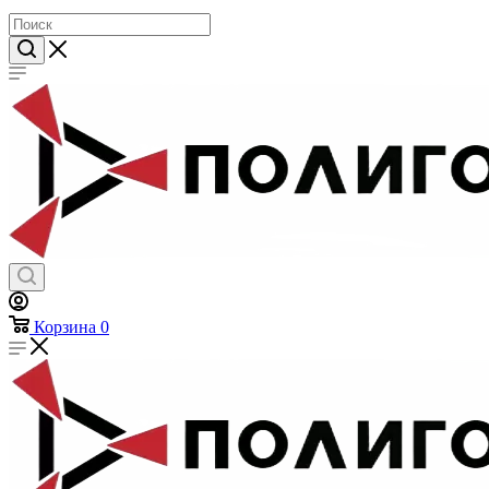
Предметы личной гигиены
Хозтовары
Корзина
0