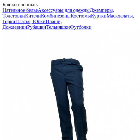
Товары для СВО
Министерство
Обороны
Росгвардия
МЧС
МВД
ФСБ
Обувь
Головные
уборы
Снаряжение
Нагрудные знаки
Фурнитура
Подарки
Хиты
сезона
Распродажа
Хозяйственные принадлежности
—
Брюки военные
Нательное белье
Аксессуары для одежды
Джемперы,
Толстовки
Кители
Комбинезоны
Костюмы
Куртки
Маскхалаты,
Горки
Платья, Юбки
Плащи,
Дождевики
Рубашки
Тельняшки
Футболки