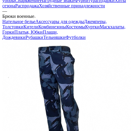
уборы
Снаряжение
Нагрудные знаки
Фурнитура
Подарки
Хиты
сезона
Распродажа
Хозяйственные принадлежности
—
Брюки военные
Нательное белье
Аксессуары для одежды
Джемперы,
Толстовки
Кители
Комбинезоны
Костюмы
Куртки
Маскхалаты,
Горки
Платья, Юбки
Плащи,
Дождевики
Рубашки
Тельняшки
Футболки