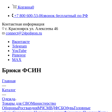
Корзина
0
+7 800 600-53-06
звонок бесплатный по РФ
Контактная информация
г. Красноярск ул. Алексеева 46
connect@24poligon.ru
Вконтакте
Telegram
YouTube
Pinterest
MAX
Брюки ФСИН
Главная
—
Каталог
—
Одежда
Товары для СВО
Министерство
Обороны
Росгвардия
МЧС
МВД
ФСБ
Обувь
Головные