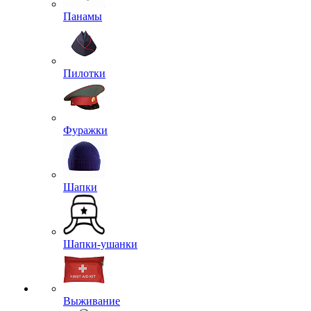
Панамы
Пилотки
Фуражки
Шапки
Шапки-ушанки
Выживание