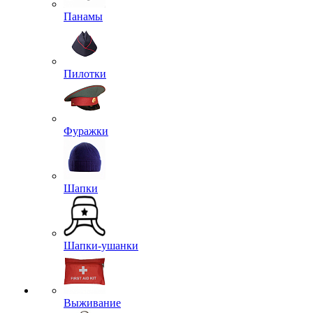
Панамы
Пилотки
Фуражки
Шапки
Шапки-ушанки
Выживание