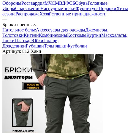
Обороны
Росгвардия
МЧС
МВД
ФСБ
Обувь
Головные
уборы
Снаряжение
Нагрудные знаки
Фурнитура
Подарки
Хиты
сезона
Распродажа
Хозяйственные принадлежности
—
Брюки военные
Нательное белье
Аксессуары для одежды
Джемперы,
Толстовки
Кители
Комбинезоны
Костюмы
Куртки
Маскхалаты,
Горки
Платья, Юбки
Плащи,
Дождевики
Рубашки
Тельняшки
Футболки
Артикул:
812 Хаки