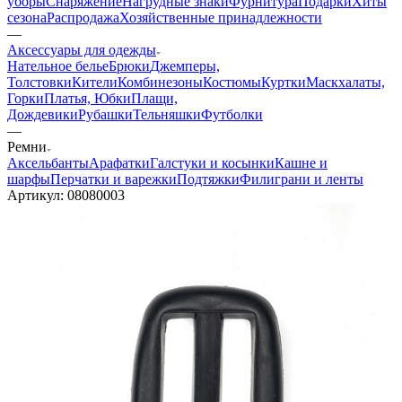
уборы
Снаряжение
Нагрудные знаки
Фурнитура
Подарки
Хиты
сезона
Распродажа
Хозяйственные принадлежности
—
Аксессуары для одежды
Нательное белье
Брюки
Джемперы,
Толстовки
Кители
Комбинезоны
Костюмы
Куртки
Маскхалаты,
Горки
Платья, Юбки
Плащи,
Дождевики
Рубашки
Тельняшки
Футболки
—
Ремни
Аксельбанты
Арафатки
Галстуки и косынки
Кашне и
шарфы
Перчатки и варежки
Подтяжки
Филиграни и ленты
Артикул:
08080003