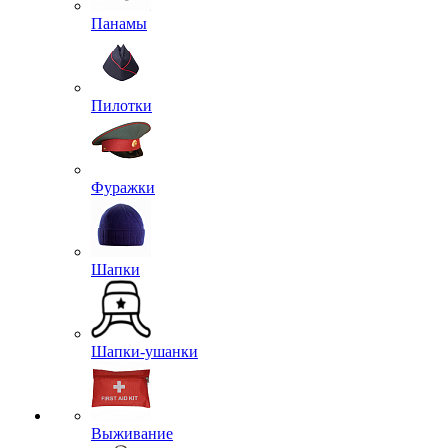
Панамы
Пилотки
Фуражки
Шапки
Шапки-ушанки
Выживание