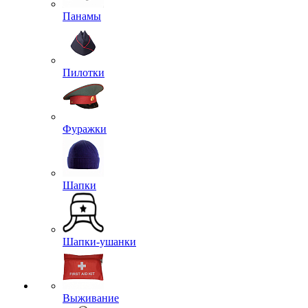
Панамы
Пилотки
Фуражки
Шапки
Шапки-ушанки
Выживание