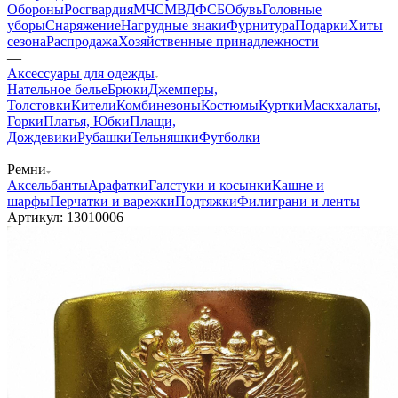
Обороны
Росгвардия
МЧС
МВД
ФСБ
Обувь
Головные
уборы
Снаряжение
Нагрудные знаки
Фурнитура
Подарки
Хиты
сезона
Распродажа
Хозяйственные принадлежности
—
Аксессуары для одежды
Нательное белье
Брюки
Джемперы,
Толстовки
Кители
Комбинезоны
Костюмы
Куртки
Маскхалаты,
Горки
Платья, Юбки
Плащи,
Дождевики
Рубашки
Тельняшки
Футболки
—
Ремни
Аксельбанты
Арафатки
Галстуки и косынки
Кашне и
шарфы
Перчатки и варежки
Подтяжки
Филиграни и ленты
Артикул:
13010006