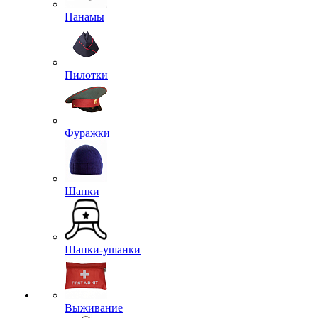
Панамы
Пилотки
Фуражки
Шапки
Шапки-ушанки
Выживание