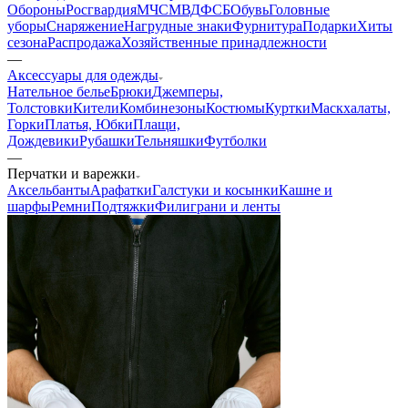
Обороны
Росгвардия
МЧС
МВД
ФСБ
Обувь
Головные
уборы
Снаряжение
Нагрудные знаки
Фурнитура
Подарки
Хиты
сезона
Распродажа
Хозяйственные принадлежности
—
Аксессуары для одежды
Нательное белье
Брюки
Джемперы,
Толстовки
Кители
Комбинезоны
Костюмы
Куртки
Маскхалаты,
Горки
Платья, Юбки
Плащи,
Дождевики
Рубашки
Тельняшки
Футболки
—
Перчатки и варежки
Аксельбанты
Арафатки
Галстуки и косынки
Кашне и
шарфы
Ремни
Подтяжки
Филиграни и ленты