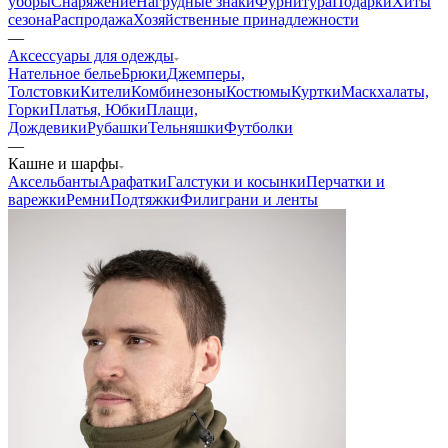
уборы
Снаряжение
Нагрудные знаки
Фурнитура
Подарки
Хиты
сезона
Распродажа
Хозяйственные принадлежности
—
Аксессуары для одежды
Нательное белье
Брюки
Джемперы,
Толстовки
Кители
Комбинезоны
Костюмы
Куртки
Маскхалаты,
Горки
Платья, Юбки
Плащи,
Дождевики
Рубашки
Тельняшки
Футболки
—
Кашне и шарфы
Аксельбанты
Арафатки
Галстуки и косынки
Перчатки и
варежки
Ремни
Подтяжки
Филиграни и ленты