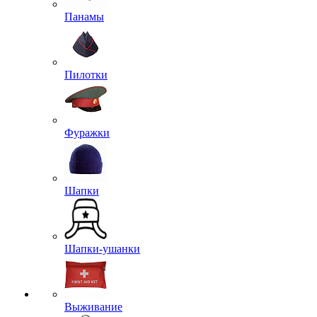
Панамы
Пилотки
Фуражки
Шапки
Шапки-ушанки
Выживание