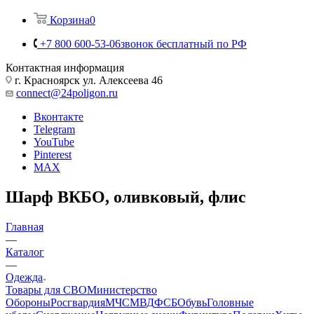
Корзина
0
+7 800 600-53-06
звонок бесплатный по РФ
Контактная информация
г. Красноярск ул. Алексеева 46
connect@24poligon.ru
Вконтакте
Telegram
YouTube
Pinterest
MAX
Шарф ВКБО, оливковый, флис
Главная
—
Каталог
—
Одежда
Товары для СВО
Министерство
Обороны
Росгвардия
МЧС
МВД
ФСБ
Обувь
Головные