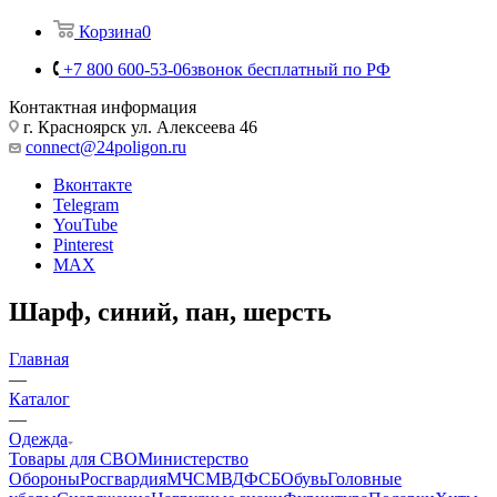
Корзина
0
+7 800 600-53-06
звонок бесплатный по РФ
Контактная информация
г. Красноярск ул. Алексеева 46
connect@24poligon.ru
Вконтакте
Telegram
YouTube
Pinterest
MAX
Шарф, синий, пан, шерсть
Главная
—
Каталог
—
Одежда
Товары для СВО
Министерство
Обороны
Росгвардия
МЧС
МВД
ФСБ
Обувь
Головные