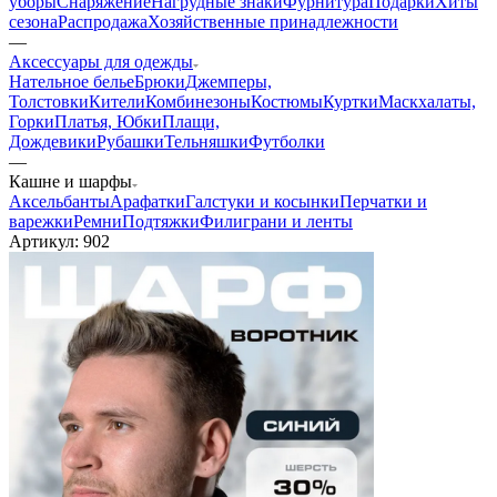
уборы
Снаряжение
Нагрудные знаки
Фурнитура
Подарки
Хиты
сезона
Распродажа
Хозяйственные принадлежности
—
Аксессуары для одежды
Нательное белье
Брюки
Джемперы,
Толстовки
Кители
Комбинезоны
Костюмы
Куртки
Маскхалаты,
Горки
Платья, Юбки
Плащи,
Дождевики
Рубашки
Тельняшки
Футболки
—
Кашне и шарфы
Аксельбанты
Арафатки
Галстуки и косынки
Перчатки и
варежки
Ремни
Подтяжки
Филиграни и ленты
Артикул:
902