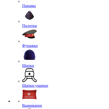
Панамы
Пилотки
Фуражки
Шапки
Шапки-ушанки
Выживание