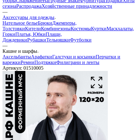
уборы
Снаряжение
Нагрудные знаки
Фурнитура
Подарки
Хиты
сезона
Распродажа
Хозяйственные принадлежности
—
Аксессуары для одежды
Нательное белье
Брюки
Джемперы,
Толстовки
Кители
Комбинезоны
Костюмы
Куртки
Маскхалаты,
Горки
Платья, Юбки
Плащи,
Дождевики
Рубашки
Тельняшки
Футболки
—
Кашне и шарфы
Аксельбанты
Арафатки
Галстуки и косынки
Перчатки и
варежки
Ремни
Подтяжки
Филиграни и ленты
Артикул:
01510005