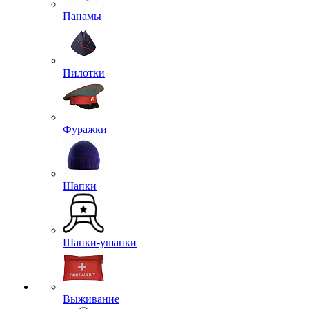
Панамы
Пилотки
Фуражки
Шапки
Шапки-ушанки
Выживание