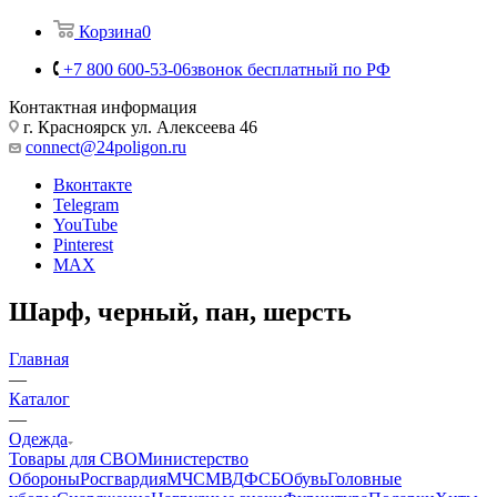
Корзина
0
+7 800 600-53-06
звонок бесплатный по РФ
Контактная информация
г. Красноярск ул. Алексеева 46
connect@24poligon.ru
Вконтакте
Telegram
YouTube
Pinterest
MAX
Шарф, черный, пан, шерсть
Главная
—
Каталог
—
Одежда
Товары для СВО
Министерство
Обороны
Росгвардия
МЧС
МВД
ФСБ
Обувь
Головные