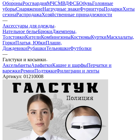
Обороны
Росгвардия
МЧС
МВД
ФСБ
Обувь
Головные
уборы
Снаряжение
Нагрудные знаки
Фурнитура
Подарки
Хиты
сезона
Распродажа
Хозяйственные принадлежности
—
Аксессуары для одежды
Нательное белье
Брюки
Джемперы,
Толстовки
Кители
Комбинезоны
Костюмы
Куртки
Маскхалаты,
Горки
Платья, Юбки
Плащи,
Дождевики
Рубашки
Тельняшки
Футболки
—
Галстуки и косынки
Аксельбанты
Арафатки
Кашне и шарфы
Перчатки и
варежки
Ремни
Подтяжки
Филиграни и ленты
Артикул:
01210008