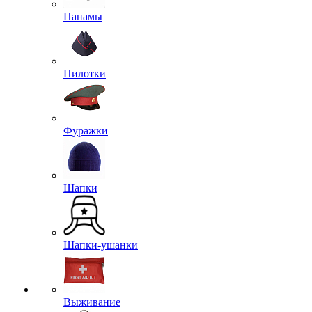
Панамы
Пилотки
Фуражки
Шапки
Шапки-ушанки
Выживание