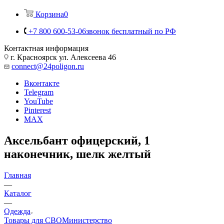
Корзина
0
+7 800 600-53-06
звонок бесплатный по РФ
Контактная информация
г. Красноярск ул. Алексеева 46
connect@24poligon.ru
Вконтакте
Telegram
YouTube
Pinterest
MAX
Аксельбант офицерский, 1
наконечник, шелк желтый
Главная
—
Каталог
—
Одежда
Товары для СВО
Министерство