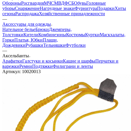
Обороны
Росгвардия
МЧС
МВД
ФСБ
Обувь
Головные
уборы
Снаряжение
Нагрудные знаки
Фурнитура
Подарки
Хиты
сезона
Распродажа
Хозяйственные принадлежности
—
Аксессуары для одежды
Нательное белье
Брюки
Джемперы,
Толстовки
Кители
Комбинезоны
Костюмы
Куртки
Маскхалаты,
Горки
Платья, Юбки
Плащи,
Дождевики
Рубашки
Тельняшки
Футболки
—
Аксельбанты
Арафатки
Галстуки и косынки
Кашне и шарфы
Перчатки и
варежки
Ремни
Подтяжки
Филиграни и ленты
Артикул:
10020013