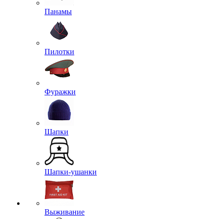
Панамы
Пилотки
Фуражки
Шапки
Шапки-ушанки
Выживание