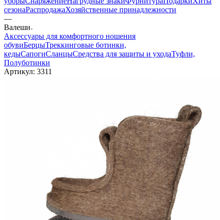
уборы
Снаряжение
Нагрудные знаки
Фурнитура
Подарки
Хиты
сезона
Распродажа
Хозяйственные принадлежности
—
Валеши
Аксессуары для комфортного ношения
обуви
Берцы
Треккинговые ботинки,
кеды
Сапоги
Сланцы
Средства для защиты и ухода
Туфли,
Полуботинки
Артикул:
3311