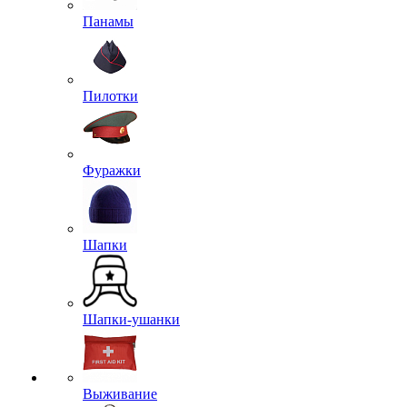
Панамы
Пилотки
Фуражки
Шапки
Шапки-ушанки
Выживание