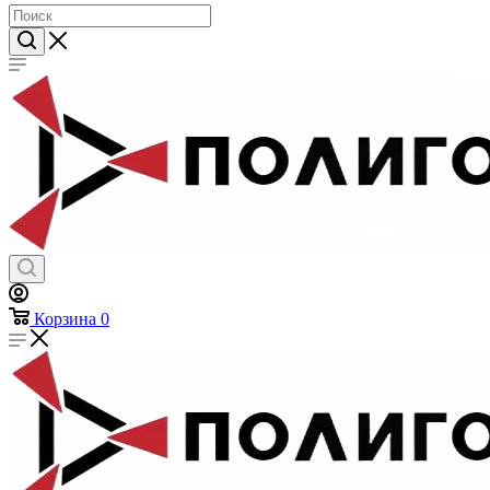
Предметы личной гигиены
Хозтовары
Корзина
0