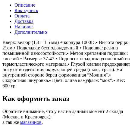
7 068.99
руб.
Нет в наличии
Нашли дешевле?
Хочу в подарок
Описание
Как купить
Оплата
Доставка
Наличие
Дополнительно
Вверх: велюр (1.3 – 1.5 мм) + кордура 1000D.• Высота берца:
21см.• Подкладка: бесподкладочный.• Подошва: резина
повышенной износостойкости.• Метод крепления подошвы:
клеевой.• Размеры: 37-47.• Подносок и задник: усиленный из
термопластического материала.• Глухой клапан предохраняет
ногу от воздействия окружающей среды (пыль, грязь). На
внутренней стороне берец формованная “Молния".•
Скоростная шнуровка.• Цвет: олива камуфляж "мох".• Вес:
600 гр.
Как оформить заказ