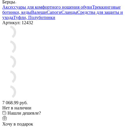
Обувь
Товары для СВО
Министерство
Обороны
Росгвардия
МЧС
МВД
ФСБ
Одежда
Головные
уборы
Снаряжение
Нагрудные знаки
Фурнитура
Подарки
Хиты
сезона
Распродажа
Хозяйственные принадлежности
—
Берцы
Аксессуары для комфортного ношения обуви
Треккинговые
ботинки, кеды
Валеши
Сапоги
Сланцы
Средства для защиты и
ухода
Туфли, Полуботинки
Артикул:
12432