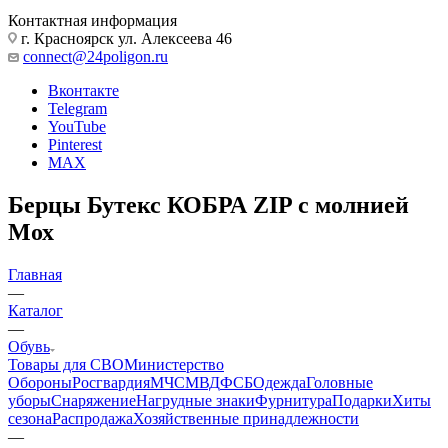
Личный кабинет
Корзина
0
+7 800 600-53-06
звонок бесплатный по РФ
Контактная информация
г. Красноярск ул. Алексеева 46
connect@24poligon.ru
Вконтакте
Telegram
YouTube
Pinterest
MAX
Берцы Бутекс КОБРА ZIP с молнией
Мох
Главная
—
Каталог
—