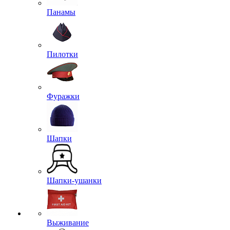
Панамы
Пилотки
Фуражки
Шапки
Шапки-ушанки
Выживание