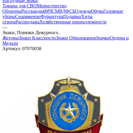
Нагрудные знаки
Товары для СВО
Министерство
Обороны
Росгвардия
МЧС
МВД
ФСБ
Одежда
Обувь
Головные
уборы
Снаряжение
Фурнитура
Подарки
Хиты
сезона
Распродажа
Хозяйственные принадлежности
—
Знаки, Повязки Дежурного
Жетоны
Знаки Классности
Знаки Образования
Значки
Ордена и
Медали
Артикул:
07070058